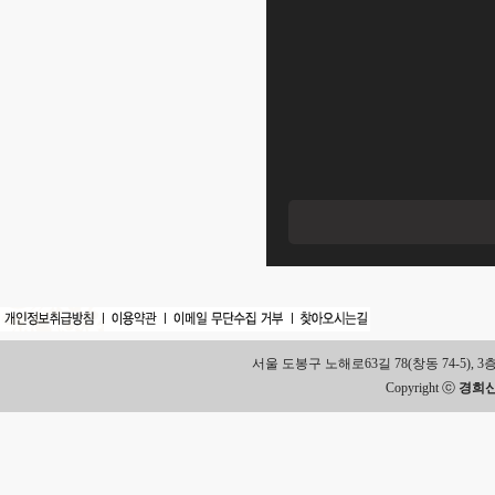
서울 도봉구 노해로63길 78(창동 74-5), 3층 Tel.
Copyright ⓒ
경희신