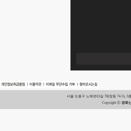
서울 도봉구 노해로63길 78(창동 74-5), 3층 Tel.
Copyright ⓒ
경희신