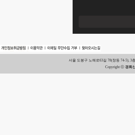
서울 도봉구 노해로63길 78(창동 74-5), 3층 Tel.
Copyright ⓒ
경희신