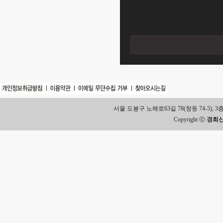
서울 도봉구 노해로63길 78(창동 74-5), 3층 Tel.
Copyright ⓒ
경희신