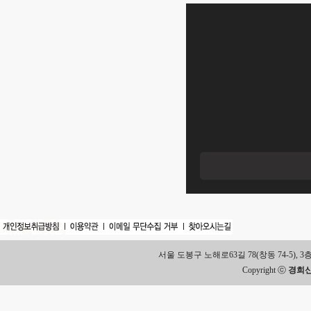
서울 도봉구 노해로63길 78(창동 74-5), 3층 Tel.
Copyright ⓒ
경희신