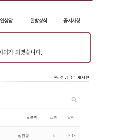
글쓴이
조회
날짜
심진영
3
07-17