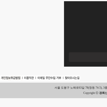
서울 도봉구 노해로63길 78(창동 74-5), 3층 Tel.
Copyright ⓒ
경희신