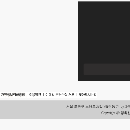
서울 도봉구 노해로63길 78(창동 74-5), 3층 Tel.
Copyright ⓒ
경희신