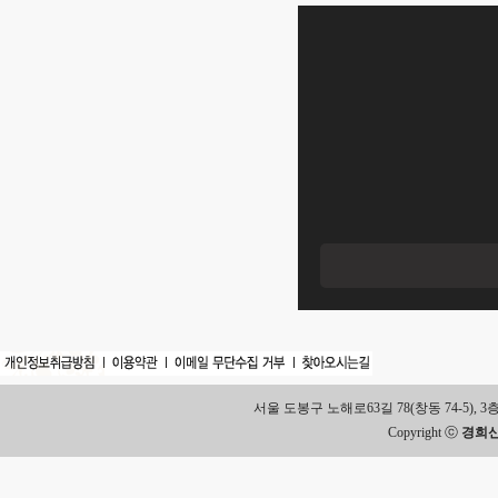
서울 도봉구 노해로63길 78(창동 74-5), 3층 Tel.
Copyright ⓒ
경희신