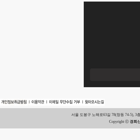
서울 도봉구 노해로63길 78(창동 74-5), 3층 Tel.
Copyright ⓒ
경희신