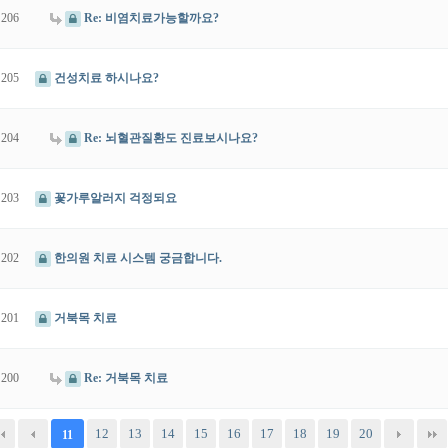
206
Re: 비염치료가능할까요?
205
건성치료 하시나요?
204
Re: 뇌혈관질환도 진료보시나요?
203
꽃가루알러지 걱정되요
202
한의원 치료 시스템 궁금합니다.
201
거북목 치료
200
Re: 거북목 치료
12
13
14
15
16
17
18
19
20
11