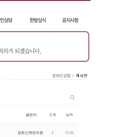
글쓴이
조회
날짜
경희신맥한의원
2
11-01