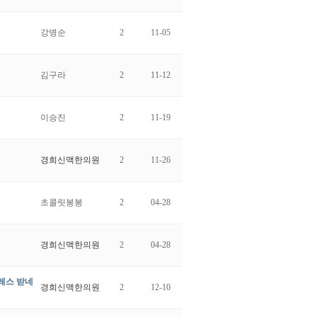
강병순
2
11-05
김구라
2
11-12
이승진
2
11-19
경희신맥한의원
2
11-26
초콜릿봉봉
2
04-28
경희신맥한의원
2
04-28
트레스 받네
경희신맥한의원
2
12-10