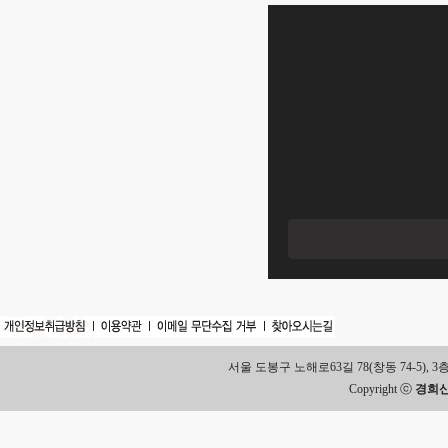
서울 도봉구 노해로63길 78(창동 74-5), 3층 Tel.
Copyright ⓒ
경희신