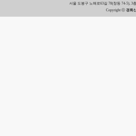
서울 도봉구 노해로63길 78(창동 74-5), 3층 Tel.
Copyright ⓒ
경희신