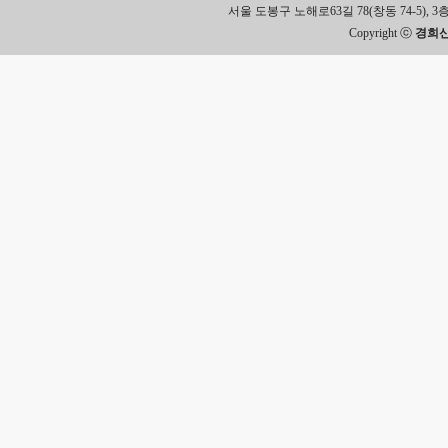
서울 도봉구 노해로63길 78(창동 74-5), 3층 Tel.
Copyright ⓒ
경희신