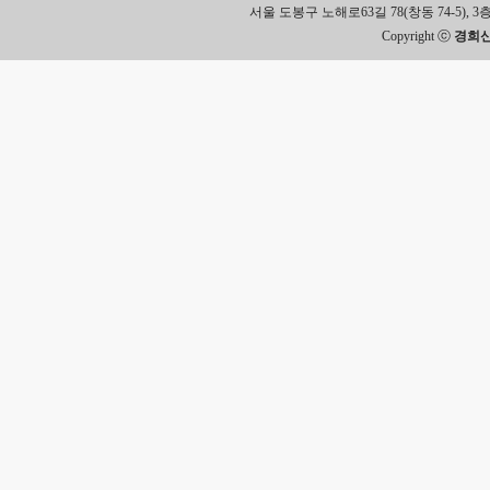
서울 도봉구 노해로63길 78(창동 74-5), 3층 Tel.
Copyright ⓒ
경희신