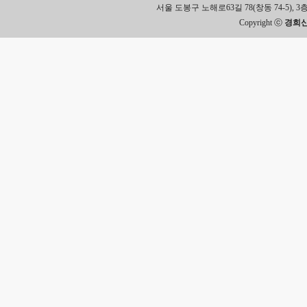
서울 도봉구 노해로63길 78(창동 74-5), 3층 Tel.
Copyright ⓒ
경희신