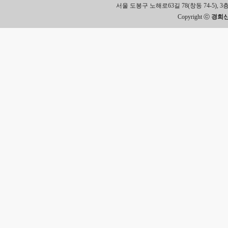
서울 도봉구 노해로63길 78(창동 74-5), 3층 Tel.
Copyright ⓒ
경희신