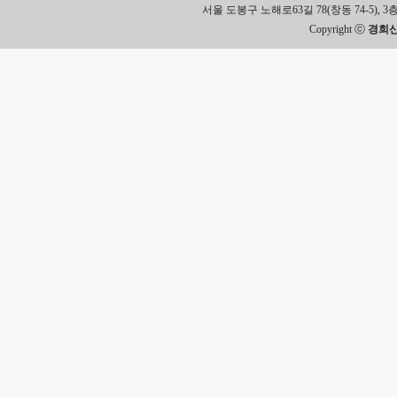
서울 도봉구 노해로63길 78(창동 74-5), 3층 Tel.
Copyright ⓒ
경희신