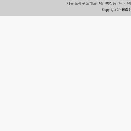
서울 도봉구 노해로63길 78(창동 74-5), 3층 Tel.
Copyright ⓒ
경희신