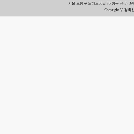
서울 도봉구 노해로63길 78(창동 74-5), 3층 Tel.
Copyright ⓒ
경희신