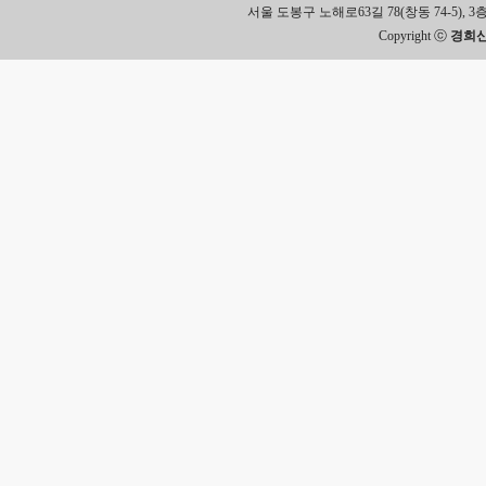
서울 도봉구 노해로63길 78(창동 74-5), 3층 Tel.
Copyright ⓒ
경희신