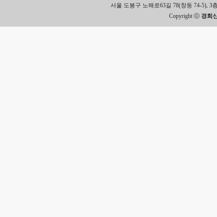
서울 도봉구 노해로63길 78(창동 74-5), 3층 Tel.
Copyright ⓒ
경희신