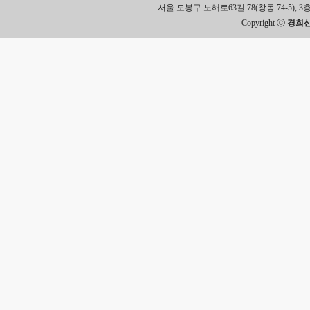
서울 도봉구 노해로63길 78(창동 74-5), 3층 Tel.
Copyright ⓒ
경희신